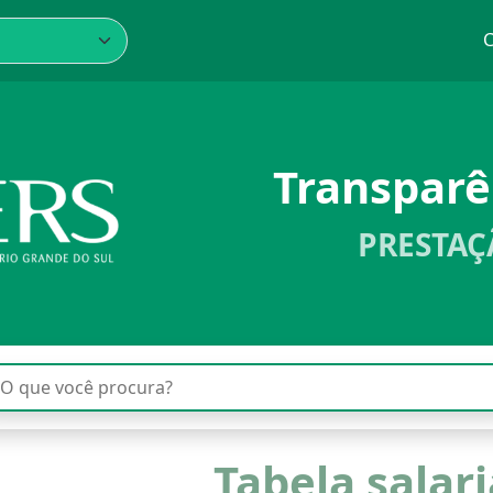
C
Transpar
PRESTAÇ
Tabela salari