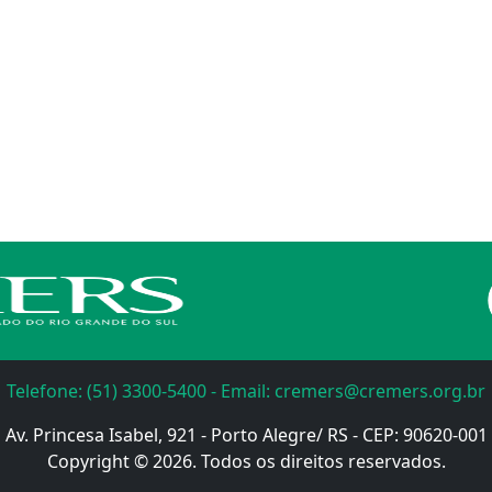
Telefone: (51) 3300-5400 - Email: cremers@cremers.org.br
Av. Princesa Isabel, 921 - Porto Alegre/ RS - CEP: 90620-001
Copyright © 2026. Todos os direitos reservados.