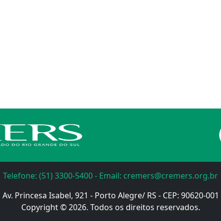
Telefone: (51) 3300-5400 - Email: cremers@cremers.org.br
Av. Princesa Isabel, 921 - Porto Alegre/ RS - CEP: 90620-001
Copyright © 2026. Todos os direitos reservados.