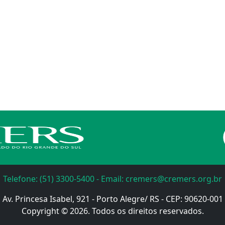
Telefone: (51) 3300-5400 - Email: cremers@cremers.org.br
Av. Princesa Isabel, 921 - Porto Alegre/ RS - CEP: 90620-001
Copyright © 2026. Todos os direitos reservados.