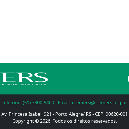
Telefone: (51) 3300-5400 - Email: cremers@cremers.org.br
Av. Princesa Isabel, 921 - Porto Alegre/ RS - CEP: 90620-001
Copyright © 2026. Todos os direitos reservados.