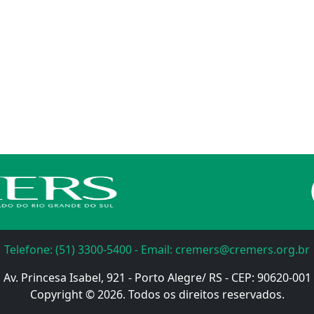
Telefone: (51) 3300-5400 - Email: cremers@cremers.org.br
Av. Princesa Isabel, 921 - Porto Alegre/ RS - CEP: 90620-001
Copyright © 2026. Todos os direitos reservados.