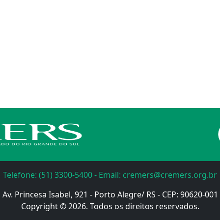
Telefone: (51) 3300-5400 - Email: cremers@cremers.org.br
Av. Princesa Isabel, 921 - Porto Alegre/ RS - CEP: 90620-001
Copyright © 2026. Todos os direitos reservados.