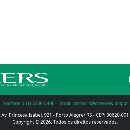
Telefone: (51) 3300-5400 - Email: cremers@cremers.org.br
Av. Princesa Isabel, 921 - Porto Alegre/ RS - CEP: 90620-001
Copyright © 2026. Todos os direitos reservados.