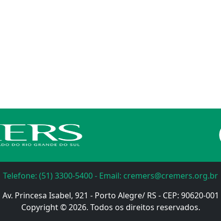
Telefone: (51) 3300-5400 - Email: cremers@cremers.org.br
Av. Princesa Isabel, 921 - Porto Alegre/ RS - CEP: 90620-001
Copyright © 2026. Todos os direitos reservados.