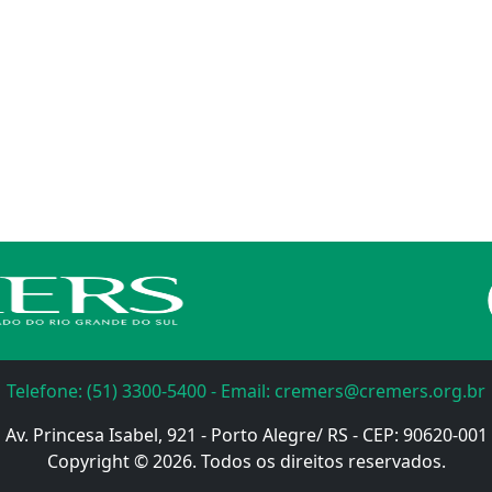
Telefone: (51) 3300-5400 - Email: cremers@cremers.org.br
Av. Princesa Isabel, 921 - Porto Alegre/ RS - CEP: 90620-001
Copyright © 2026. Todos os direitos reservados.