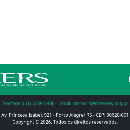
Telefone: (51) 3300-5400 - Email: cremers@cremers.org.br
Av. Princesa Isabel, 921 - Porto Alegre/ RS - CEP: 90620-001
Copyright © 2026. Todos os direitos reservados.